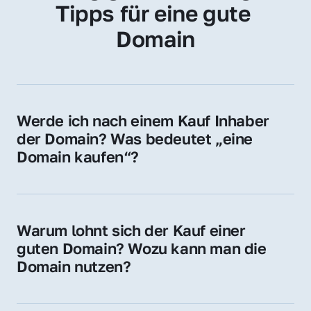
Tipps für eine gute 
Domain
Werde ich nach einem Kauf Inhaber 
der Domain? Was bedeutet „eine 
Domain kaufen“?
Ja, Sie werden der offizielle Domain-Inhaber. 
Sie erhalten alle Rechte zur Nutzung, 
Verwaltung oder Weiterveräußerung der 
Warum lohnt sich der Kauf einer 
Domain.
guten Domain? Wozu kann man die 
Domain nutzen?
Eine starke Domain steigert Sichtbarkeit, 
Vertrauen und Markenwert. Nutzen Sie sie 