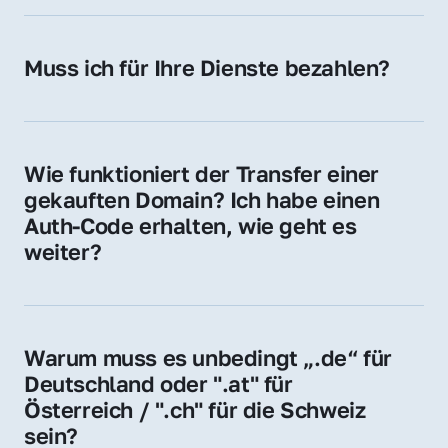
späteren Betrieb der Domain (z. B. beim 
Hosting-Anbieter) fallen geringe laufende 
Muss ich für Ihre Dienste bezahlen?
Gebühren an. Diese bewegen sich für .de 
Nein, bei uns zahlen Sie nur den Kaufpreis 
Domains bei ca. 5€ / Jahr
der Domain – ohne zusätzliche Vermittlungs- 
oder Servicegebühren.
Wie funktioniert der Transfer einer 
gekauften Domain? Ich habe einen 
Auth-Code erhalten, wie geht es 
weiter?
Mit dem Auth-Code beauftragen Sie Ihren 
Provider, die Domain zu übernehmen. Gerne 
begleiten wir Sie bei diesem einfachen und 
Warum muss es unbedingt „.de“ für 
schnellen Prozess.
Deutschland oder ".at" für 
Österreich / ".ch" für die Schweiz 
sein?