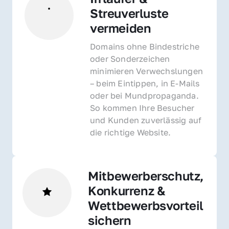
Streuverluste 
vermeiden
Domains ohne Bindestriche 
oder Sonderzeichen 
minimieren Verwechslungen 
– beim Eintippen, in E-Mails 
oder bei Mundpropaganda. 
So kommen Ihre Besucher 
und Kunden zuverlässig auf 
die richtige Website.
Mitbewerberschutz, 
Konkurrenz & 
Wettbewerbsvorteil 
sichern 