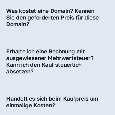
für Ihre Website, Weiterleitung, E-Mail-
Was kostet eine Domain? Kennen 
Adressen oder als digitale Investition.
Sie den geforderten Preis für diese 
Domain?
Der Preis variiert je nach Domain. Für diese 
Domain liegt ein konkreter Kaufpreis vor – 
kontaktieren Sie uns gerne für ein 
Erhalte ich eine Rechnung mit 
unverbindliches Angebot.
ausgewiesener Mehrwertsteuer? 
Kann ich den Kauf steuerlich 
absetzen?
Ja, Sie erhalten eine Rechnung mit MwSt. 
Für Unternehmen ist der Kauf in der Regel 
steuerlich absetzbar.
Handelt es sich beim Kaufpreis um 
einmalige Kosten?
Ja. Der Kaufpreis ist einmalig. Nur beim 